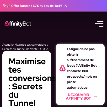
🎉 Offre Bundle :
67€
au lieu de 104€
Accueil
»
Maximise tes conversions :
Fatigué de ne pas
Secrets du Tunnel de Vente OFM IA
obtenir
Maximise
suffisamment de
leads ? Affinity Bot
tes
contacte 1800
conversions
prospects/mois en
pilote
: Secrets
automatique
du
DÉCOUVRIR
AFFINITY BOT
Tunnel