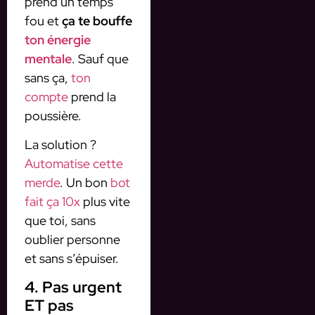
prend un temps
fou et
ça te bouffe
ton énergie
mentale
. Sauf que
sans ça,
ton
compte
prend la
poussière.
La solution ?
Automatise cette
merde
. Un bon
bot
fait ça 10x
plus vite
que toi, sans
oublier personne
et sans s’épuiser.
4. Pas urgent
ET pas