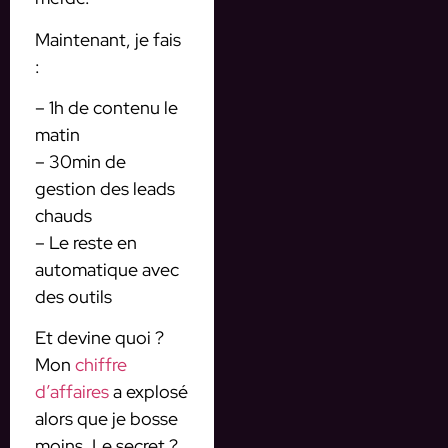
Maintenant, je fais
:
– 1h de contenu le
matin
– 30min de
gestion des leads
chauds
– Le reste en
automatique avec
des outils
Et devine quoi ?
Mon
chiffre
d’affaires
a explosé
alors que je bosse
moins. Le secret ?