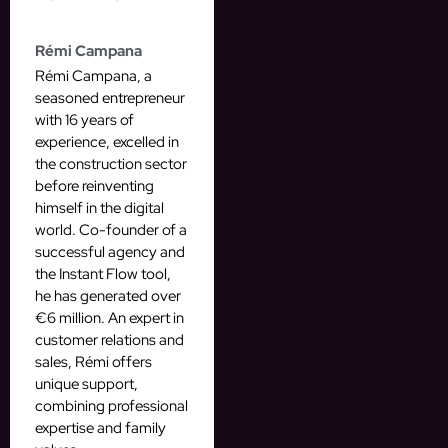
Rémi Campana
Rémi Campana, a
seasoned entrepreneur
with 16 years of
experience, excelled in
the construction sector
before reinventing
himself in the digital
world. Co-founder of a
successful agency and
the Instant Flow tool,
he has generated over
€6 million. An expert in
customer relations and
sales, Rémi offers
unique support,
combining professional
expertise and family