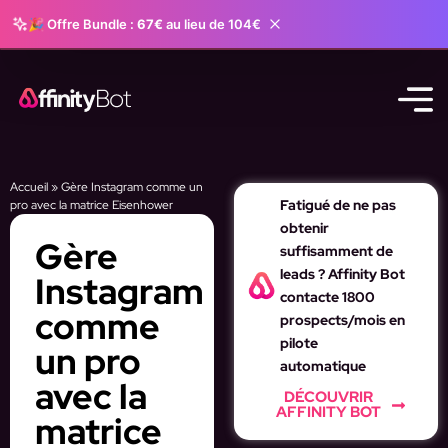
🎉 Offre Bundle :
67€
au lieu de 104€
Accueil
»
Gère Instagram comme un
Fatigué de ne pas
pro avec la matrice Eisenhower
obtenir
Gère
suffisamment de
leads ? Affinity Bot
Instagram
contacte 1800
comme
prospects/mois en
pilote
un pro
automatique
avec la
DÉCOUVRIR
AFFINITY BOT
matrice