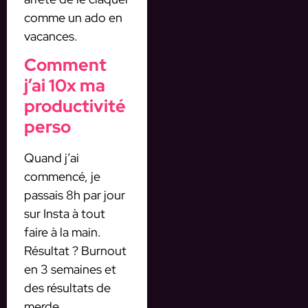
comme un ado en
vacances.
Comment
j’ai 10x ma
productivité
perso
Quand j’ai
commencé, je
passais 8h par jour
sur Insta à tout
faire à la main.
Résultat ? Burnout
en 3 semaines et
des résultats de
merde.