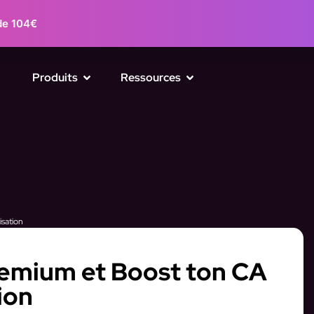
de 104€
Produits
Ressources
sation
remium et Boost ton CA
ion