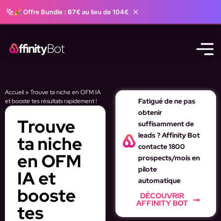
🎉 Offre Bundle :
67€
au lieu de 104€
Accueil
»
Trouve ta niche en OFM IA
Fatigué de ne pas
et booste tes résultats rapidement !
obtenir
Trouve
suffisamment de
leads ? Affinity Bot
ta niche
contacte 1800
en OFM
prospects/mois en
pilote
IA et
automatique
booste
DÉCOUVRIR
AFFINITY BOT
tes