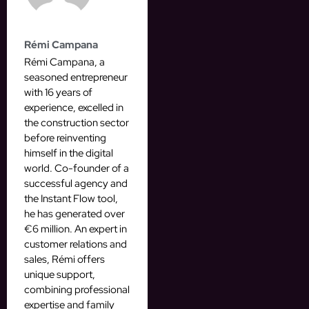
Rémi Campana
Rémi Campana, a
seasoned entrepreneur
with 16 years of
experience, excelled in
the construction sector
before reinventing
himself in the digital
world. Co-founder of a
successful agency and
the Instant Flow tool,
he has generated over
€6 million. An expert in
customer relations and
sales, Rémi offers
unique support,
combining professional
expertise and family