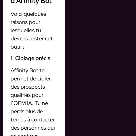
d’Affinity Bot
Voici quelques
raisons pour
lesquelles tu
devrais tester cet
outil :
1. Ciblage précis
Affinity Bot te
permet de cibler
des prospects
qualifiés pour
l’OFM IA. Tu ne
perds plus de
temps à contacter
des personnes qui
ne sont pas