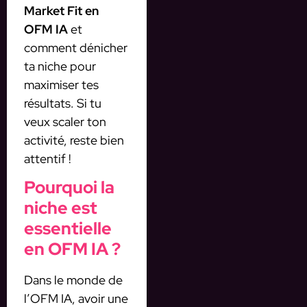
Market Fit en
OFM IA
et
comment dénicher
ta niche pour
maximiser tes
résultats. Si tu
veux scaler ton
activité, reste bien
attentif !
Pourquoi la
niche est
essentielle
en OFM IA ?
Dans le monde de
l’OFM IA, avoir une