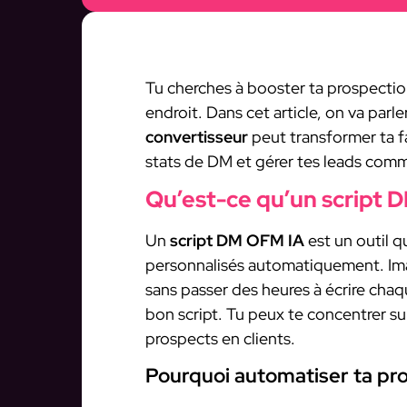
Tu cherches à booster ta prospectio
endroit. Dans cet article, on va parl
convertisseur
peut transformer ta faç
stats de DM et gérer tes leads comme
Qu’est-ce qu’un script 
Un
script DM OFM IA
est un outil 
personnalisés automatiquement. Imag
sans passer des heures à écrire cha
bon script. Tu peux te concentrer su
prospects en clients.
Pourquoi automatiser ta pr