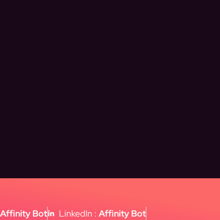
:
Affinity Bot
LinkedIn :
Affinity Bot