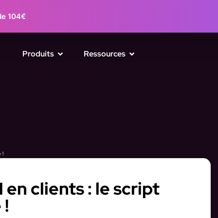
de 104€
Produits
Ressources
 !
n clients : le script
 !