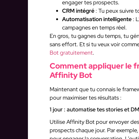
engager tes prospects.
CRM intégré
: Tu peux suivre t
Automatisation intelligente
: L
campagnes en temps réel.
En gros, tu gagnes du temps, tu génè
sans effort. Et si tu veux voir comm
Bot gratuitement
.
Comment appliquer le f
Affinity Bot
Maintenant que tu connais le framew
pour maximiser tes résultats :
1 jour : automatise tes stories et D
Utilise Affinity Bot pour envoyer de
prospects chaque jour. Par exemple, 
pour engager la conversation. L’outi