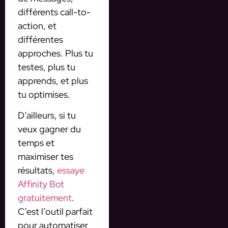
différents call-to-
action, et
différentes
approches. Plus tu
testes, plus tu
apprends, et plus
tu optimises.
D’ailleurs, si tu
veux gagner du
temps et
maximiser tes
résultats,
essaye
Affinity Bot
gratuitement
.
C’est l’outil parfait
pour automatiser