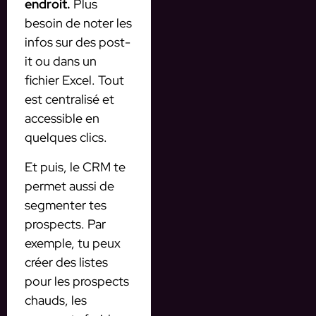
endroit.
Plus
besoin de noter les
infos sur des post-
it ou dans un
fichier Excel. Tout
est centralisé et
accessible en
quelques clics.
Et puis, le CRM te
permet aussi de
segmenter tes
prospects. Par
exemple, tu peux
créer des listes
pour les prospects
chauds, les