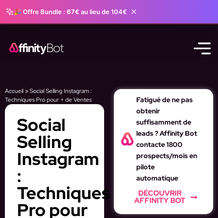
🎉 Offre Bundle :
67€
au lieu de 104€
Accueil
»
Social Selling Instagram :
Fatigué de ne pas
Techniques Pro pour + de Ventes
obtenir
Social
suffisamment de
leads ? Affinity Bot
Selling
contacte 1800
Instagram
prospects/mois en
pilote
:
automatique
Techniques
DÉCOUVRIR
AFFINITY BOT
Pro pour