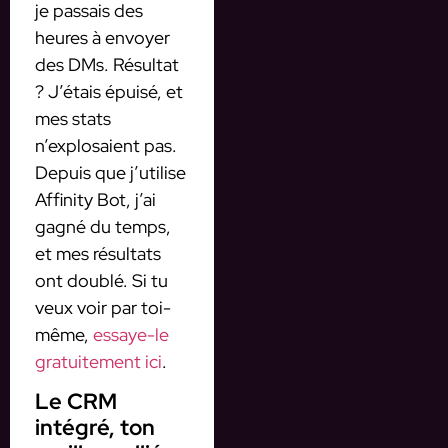
je passais des
heures à envoyer
des DMs. Résultat
? J’étais épuisé, et
mes stats
n’explosaient pas.
Depuis que j’utilise
Affinity Bot, j’ai
gagné du temps,
et mes résultats
ont doublé. Si tu
veux voir par toi-
même,
essaye-le
gratuitement ici
.
Le CRM
intégré, ton