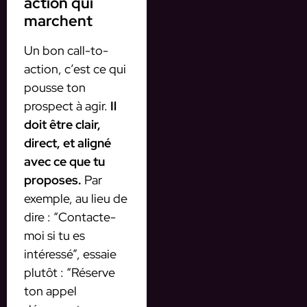
action qui
marchent
Un bon call-to-
action, c’est ce qui
pousse ton
prospect à agir.
Il
doit être clair,
direct, et aligné
avec ce que tu
proposes.
Par
exemple, au lieu de
dire : “Contacte-
moi si tu es
intéressé”, essaie
plutôt : “Réserve
ton appel