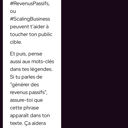
#RevenusPassifs,
ou
#ScalingBusiness
peuvent t’aider à
toucher ton public
cible.
Et puis, pense
aussi aux mots-clés
dans tes légendes.
Si tu parles de
“générer des
revenus passifs”,
assure-toi que
cette phrase
apparaît dans ton
texte. Ça aidera