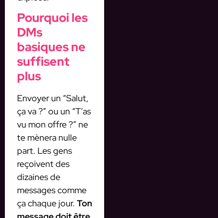
Pourquoi les
DMs
basiques ne
suffisent
plus
Envoyer un “Salut,
ça va ?” ou un “T’as
vu mon offre ?” ne
te mènera nulle
part. Les gens
reçoivent des
dizaines de
messages comme
ça chaque jour.
Ton
message doit être