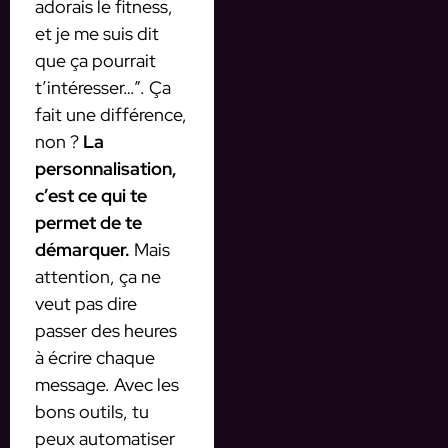
adorais le fitness,
et je me suis dit
que ça pourrait
t’intéresser…”. Ça
fait une différence,
non ?
La
personnalisation,
c’est ce qui te
permet de te
démarquer.
Mais
attention, ça ne
veut pas dire
passer des heures
à écrire chaque
message. Avec les
bons outils, tu
peux automatiser