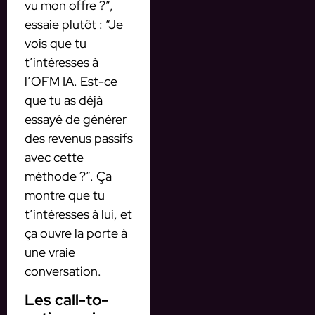
vu mon offre ?”,
essaie plutôt : “Je
vois que tu
t’intéresses à
l’OFM IA. Est-ce
que tu as déjà
essayé de générer
des revenus passifs
avec cette
méthode ?”. Ça
montre que tu
t’intéresses à lui, et
ça ouvre la porte à
une vraie
conversation.
Les call-to-