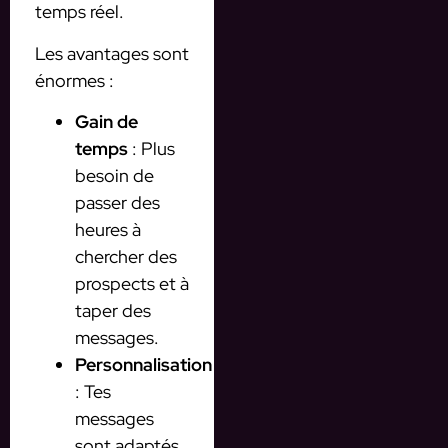
temps réel.
Les avantages sont
énormes :
Gain de
temps
: Plus
besoin de
passer des
heures à
chercher des
prospects et à
taper des
messages.
Personnalisation
: Tes
messages
sont adaptés