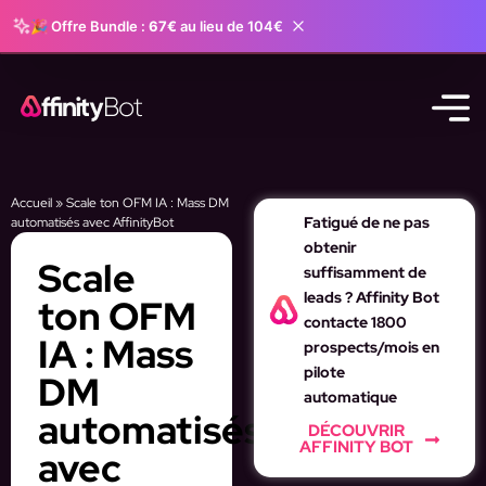
🎉 Offre Bundle :
67€
au lieu de 104€
Accueil
»
Scale ton OFM IA : Mass DM
Fatigué de ne pas
automatisés avec AffinityBot
obtenir
Scale
suffisamment de
leads ? Affinity Bot
ton OFM
contacte 1800
IA : Mass
prospects/mois en
pilote
DM
automatique
automatisés
DÉCOUVRIR
AFFINITY BOT
avec