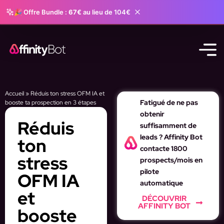
🎉 Offre Bundle :
67€
au lieu de 104€
Accueil
»
Réduis ton stress OFM IA et
Fatigué de ne pas
booste ta prospection en 3 étapes
obtenir
Réduis
suffisamment de
leads ? Affinity Bot
ton
contacte 1800
stress
prospects/mois en
pilote
OFM IA
automatique
et
DÉCOUVRIR
AFFINITY BOT
booste