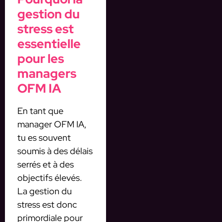
gestion du
stress est
essentielle
pour les
managers
OFM IA
En tant que
manager OFM IA,
tu es souvent
soumis à des délais
serrés et à des
objectifs élevés.
La gestion du
stress est donc
primordiale pour