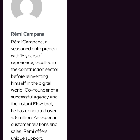
Rémi Campana
Rémi Campana, a
seasoned entrepreneur
with 16 years of
experience, excelled in
the construction sector
before reinventing
himself in the digital
world. Co-founder of a
successful agency and
the Instant Flow tool,
he has generated over
€6 million. An expert in
customer relations and
sales, Rémi offers
unique support,