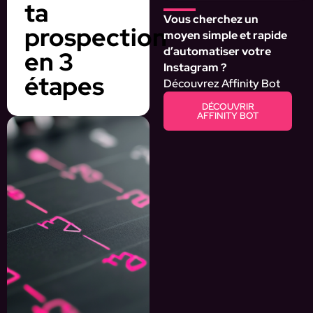
ta
Vous cherchez un
prospection
moyen simple et rapide
d’automatiser votre
en 3
Instagram ?
étapes
Découvrez Affinity Bot
DÉCOUVRIR
AFFINITY BOT