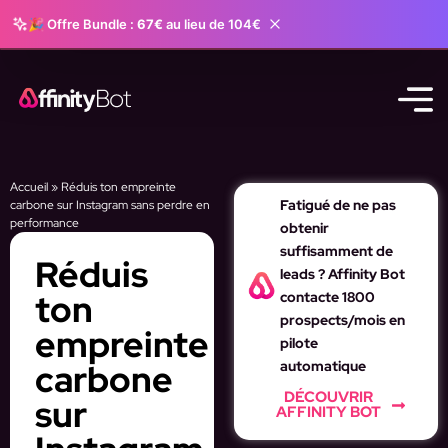
🎉 Offre Bundle :
67€
au lieu de 104€
Accueil
»
Réduis ton empreinte
Fatigué de ne pas
carbone sur Instagram sans perdre en
performance
obtenir
suffisamment de
Réduis
leads ? Affinity Bot
ton
contacte 1800
prospects/mois en
empreinte
pilote
carbone
automatique
DÉCOUVRIR
sur
AFFINITY BOT