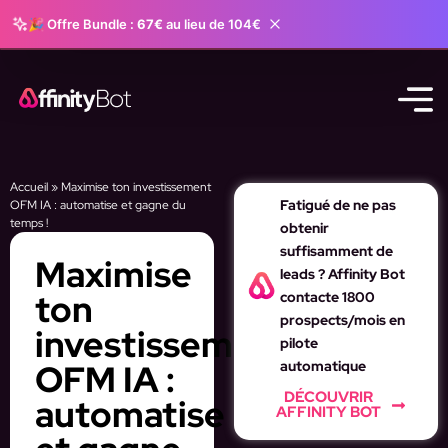
🎉 Offre Bundle :
67€
au lieu de 104€
Accueil
»
Maximise ton investissement
Fatigué de ne pas
OFM IA : automatise et gagne du
temps !
obtenir
suffisamment de
Maximise
leads ? Affinity Bot
ton
contacte 1800
prospects/mois en
investissement
pilote
OFM IA :
automatique
DÉCOUVRIR
automatise
AFFINITY BOT