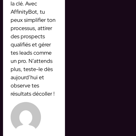
la clé. Avec
AffinityBot, tu
peux simplifier ton
processus, attirer
des prospects
qualifiés et gérer
tes leads comme
un pro. N’attends
plus, teste-le dès
aujourd’hui et
observe tes
résultats décoller !