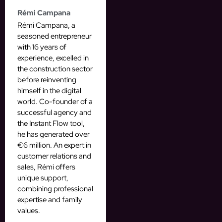
Rémi Campana
Rémi Campana, a
seasoned entrepreneur
with 16 years of
experience, excelled in
the construction sector
before reinventing
himself in the digital
world. Co-founder of a
successful agency and
the Instant Flow tool,
he has generated over
€6 million. An expert in
customer relations and
sales, Rémi offers
unique support,
combining professional
expertise and family
values.