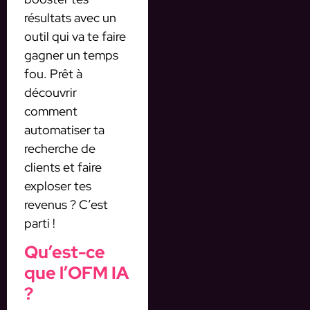
résultats avec un
outil qui va te faire
gagner un temps
fou. Prêt à
découvrir
comment
automatiser ta
recherche de
clients et faire
exploser tes
revenus ? C’est
parti !
Qu’est-ce
que l’OFM IA
?