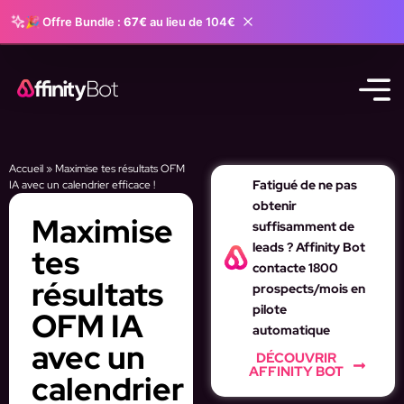
🎉 Offre Bundle :
67€
au lieu de 104€
Accueil
»
Maximise tes résultats OFM
Fatigué de ne pas
IA avec un calendrier efficace !
obtenir
Maximise
suffisamment de
leads ? Affinity Bot
tes
contacte 1800
résultats
prospects/mois en
pilote
OFM IA
automatique
avec un
DÉCOUVRIR
AFFINITY BOT
calendrier