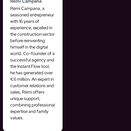
Rémi Campana
Rémi Campana, a
seasoned entrepreneur
with 16 years of
experience, excelled in
the construction sector
before reinventing
himself in the digital
world. Co-founder of a
successful agency and
the Instant Flow tool,
he has generated over
€6 million. An expert in
customer relations and
sales, Rémi offers
unique support,
combining professional
expertise and family
values.