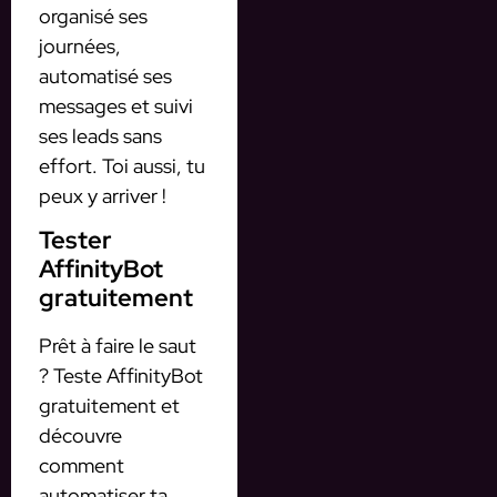
organisé ses
journées,
automatisé ses
messages et suivi
ses leads sans
effort. Toi aussi, tu
peux y arriver !
Tester
AffinityBot
gratuitement
Prêt à faire le saut
? Teste AffinityBot
gratuitement et
découvre
comment
automatiser ta