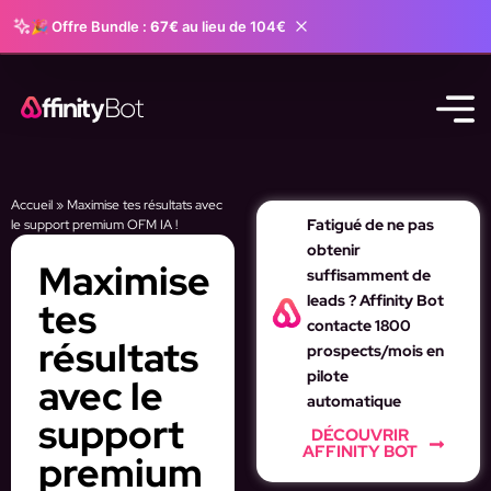
🎉 Offre Bundle :
67€
au lieu de 104€
Accueil
»
Maximise tes résultats avec
Fatigué de ne pas
le support premium OFM IA !
obtenir
Maximise
suffisamment de
leads ? Affinity Bot
tes
contacte 1800
résultats
prospects/mois en
pilote
avec le
automatique
support
DÉCOUVRIR
AFFINITY BOT
premium