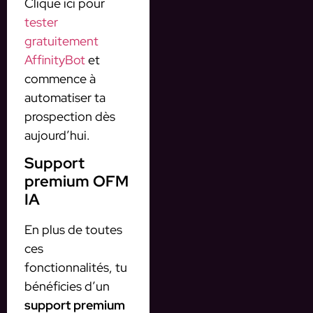
Clique ici pour
tester
gratuitement
AffinityBot
et
commence à
automatiser ta
prospection dès
aujourd’hui.
Support
premium OFM
IA
En plus de toutes
ces
fonctionnalités, tu
bénéficies d’un
support premium