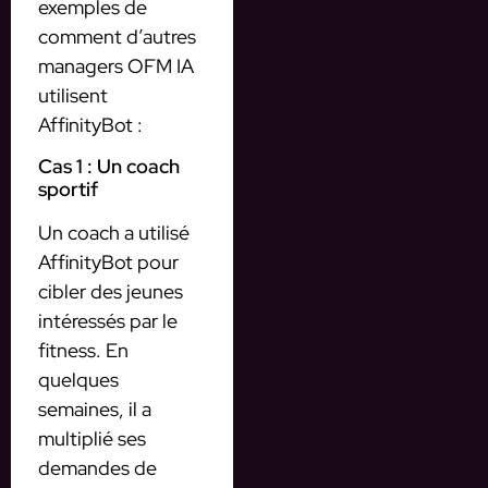
exemples de
comment d’autres
managers OFM IA
utilisent
AffinityBot :
Cas 1 : Un coach
sportif
Un coach a utilisé
AffinityBot pour
cibler des jeunes
intéressés par le
fitness. En
quelques
semaines, il a
multiplié ses
demandes de