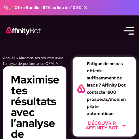
🎉 Offre Bundle :
67€
au lieu de 104€
Accueil
»
Maximise tes résultats avec
Fatigué de ne pas
l’analyse de performance OFM IA
obtenir
Maximise
suffisamment de
leads ? Affinity Bot
tes
contacte 1800
résultats
prospects/mois en
pilote
avec
automatique
l’analyse
DÉCOUVRIR
AFFINITY BOT
de