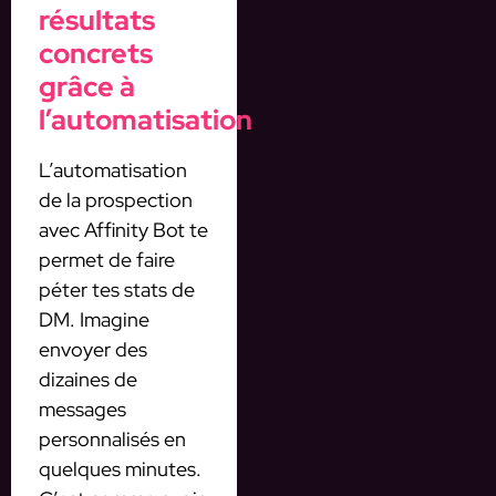
résultats
concrets
grâce à
l’automatisation
L’automatisation
de la prospection
avec Affinity Bot te
permet de faire
péter tes stats de
DM. Imagine
envoyer des
dizaines de
messages
personnalisés en
quelques minutes.