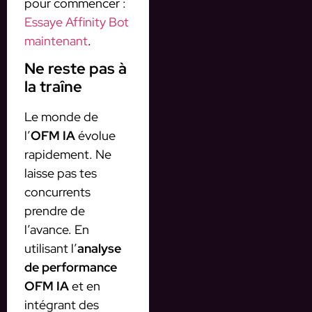
pour commencer :
Essaye Affinity Bot
maintenant
.
Ne reste pas à
la traîne
Le monde de
l’
OFM IA
évolue
rapidement. Ne
laisse pas tes
concurrents
prendre de
l’avance. En
utilisant l’
analyse
de performance
OFM IA
et en
intégrant des