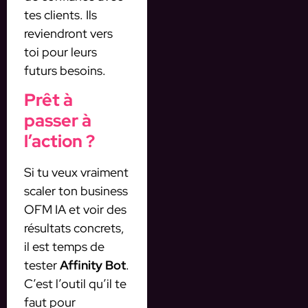
tes clients. Ils
reviendront vers
toi pour leurs
futurs besoins.
Prêt à
passer à
l’action ?
Si tu veux vraiment
scaler ton business
OFM IA et voir des
résultats concrets,
il est temps de
tester
Affinity Bot
.
C’est l’outil qu’il te
faut pour