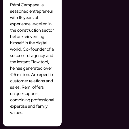
Rémi Campana, a
seasoned entrepreneur
with 16 years of
experience, excelled in
the construction sector
before reinventing
himself in the digital
world. Co-founder of a
successful agency and
the Instant Flow tool,
he has generated over
€6 million. An expert in
customer relations and
sales, Rémi offers
unique support,
combining professional
expertise and family
values.