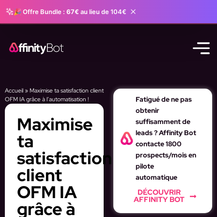
🎉 Offre Bundle :
67€
au lieu de 104€
Accueil
»
Maximise ta satisfaction client
Fatigué de ne pas
OFM IA grâce à l’automatisation !
obtenir
Maximise
suffisamment de
leads ? Affinity Bot
ta
contacte 1800
satisfaction
prospects/mois en
pilote
client
automatique
OFM IA
DÉCOUVRIR
AFFINITY BOT
grâce à