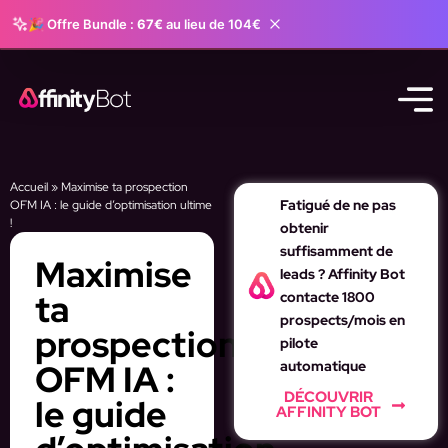
🎉 Offre Bundle :
67€
au lieu de 104€
Accueil
»
Maximise ta prospection
Fatigué de ne pas
OFM IA : le guide d’optimisation ultime
!
obtenir
suffisamment de
Maximise
leads ? Affinity Bot
ta
contacte 1800
prospects/mois en
prospection
pilote
OFM IA :
automatique
DÉCOUVRIR
le guide
AFFINITY BOT