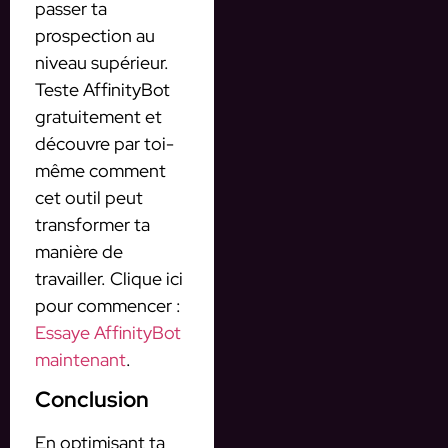
passer ta
prospection au
niveau supérieur.
Teste AffinityBot
gratuitement et
découvre par toi-
même comment
cet outil peut
transformer ta
manière de
travailler. Clique ici
pour commencer :
Essaye AffinityBot
maintenant
.
Conclusion
En optimisant ta