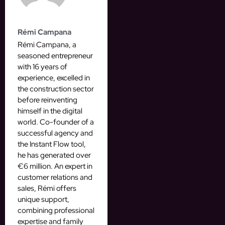
Rémi Campana
Rémi Campana, a
seasoned entrepreneur
with 16 years of
experience, excelled in
the construction sector
before reinventing
himself in the digital
world. Co-founder of a
successful agency and
the Instant Flow tool,
he has generated over
€6 million. An expert in
customer relations and
sales, Rémi offers
unique support,
combining professional
expertise and family