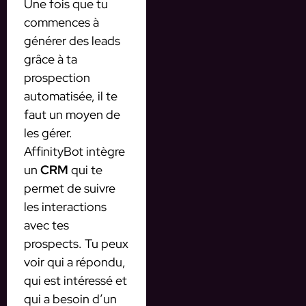
Une fois que tu
commences à
générer des leads
grâce à ta
prospection
automatisée, il te
faut un moyen de
les gérer.
AffinityBot intègre
un
CRM
qui te
permet de suivre
les interactions
avec tes
prospects. Tu peux
voir qui a répondu,
qui est intéressé et
qui a besoin d’un