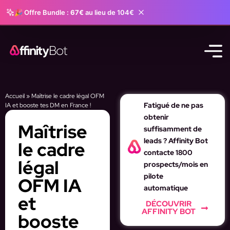
🎉 Offre Bundle :
67€
au lieu de 104€
Accueil
»
Maîtrise le cadre légal OFM
Fatigué de ne pas
IA et booste tes DM en France !
obtenir
Maîtrise
suffisamment de
leads ? Affinity Bot
le cadre
contacte 1800
légal
prospects/mois en
pilote
OFM IA
automatique
et
DÉCOUVRIR
AFFINITY BOT
booste