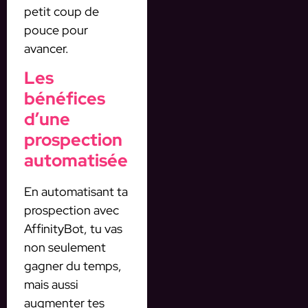
petit coup de
pouce pour
avancer.
Les
bénéfices
d’une
prospection
automatisée
En automatisant ta
prospection avec
AffinityBot, tu vas
non seulement
gagner du temps,
mais aussi
augmenter tes