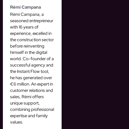
Rémi Campana
Rémi Campana, a
seasoned entrepreneur
with 16 years of
experience, excelled in
the construction sector
before reinventing
himself in the digital
world. Co-founder of a
successful agency and
the Instant Flow tool,
he has generated over
€6 million. An expert in
customer relations and
sales, Rémi offers
unique support,
combining professional
expertise and family
values.