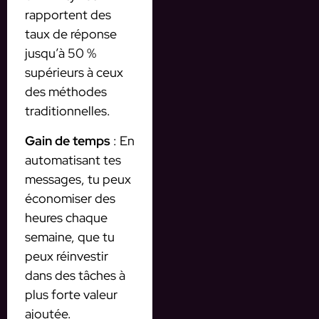
rapportent des
taux de réponse
jusqu’à 50 %
supérieurs à ceux
des méthodes
traditionnelles.
Gain de temps
: En
automatisant tes
messages, tu peux
économiser des
heures chaque
semaine, que tu
peux réinvestir
dans des tâches à
plus forte valeur
ajoutée.