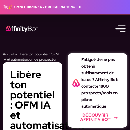
🎉 Offre Bundle :
67€
au lieu de 104€
Accueil
»
Libère ton potentiel : OFM
Fatigué de ne pas
IA et automatisation de prospection
obtenir
Libère
suffisamment de
leads ? Affinity Bot
ton
contacte 1800
potentiel
prospects/mois en
pilote
: OFM IA
automatique
et
DÉCOUVRIR
AFFINITY BOT
automatisation