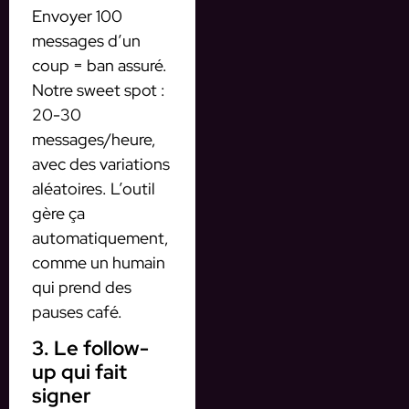
Envoyer 100
messages d’un
coup = ban assuré.
Notre sweet spot :
20-30
messages/heure,
avec des variations
aléatoires. L’outil
gère ça
automatiquement,
comme un humain
qui prend des
pauses café.
3. Le follow-
up qui fait
signer