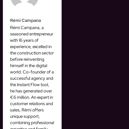
Rémi Campana
Rémi Campana, a
seasoned entrepreneur
with 16 years of
experience, excelled in
the construction sector
before reinventing
himself in the digital
world. Co-founder of a
successful agency and
the Instant Flow tool,
he has generated over
€6 million. An expert in
customer relations and
sales, Rémi offers
unique support,
combining professional
expertise and family