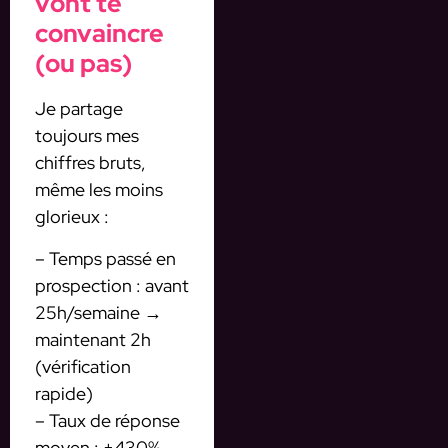
vont te
convaincre
(ou pas)
Je partage
toujours mes
chiffres bruts,
même les moins
glorieux :
– Temps passé en
prospection : avant
25h/semaine →
maintenant 2h
(vérification
rapide)
– Taux de réponse
moyen : +430%