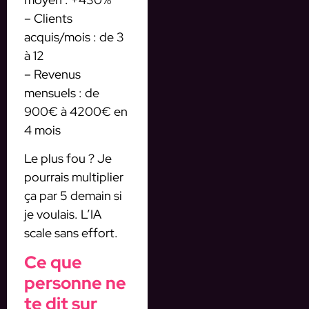
– Clients
acquis/mois : de 3
à 12
– Revenus
mensuels : de
900€ à 4200€ en
4 mois
Le plus fou ? Je
pourrais multiplier
ça par 5 demain si
je voulais. L’IA
scale sans effort.
Ce que
personne ne
te dit sur