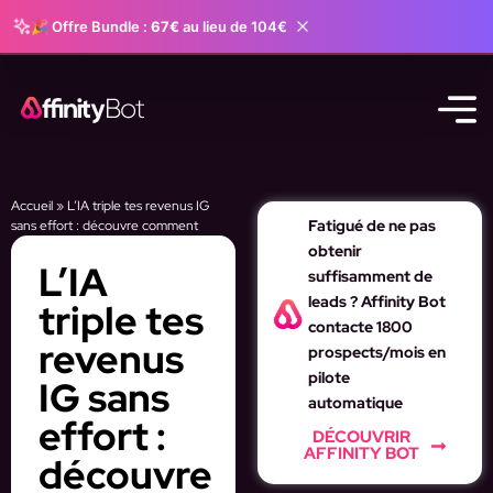
🎉 Offre Bundle :
67€
au lieu de 104€
Accueil
»
L’IA triple tes revenus IG
Fatigué de ne pas
sans effort : découvre comment
obtenir
L’IA
suffisamment de
leads ? Affinity Bot
triple tes
contacte 1800
revenus
prospects/mois en
pilote
IG sans
automatique
effort :
DÉCOUVRIR
AFFINITY BOT
découvre