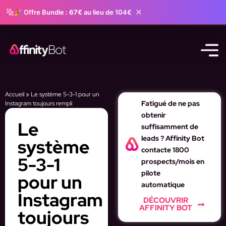
🎉 Offre Bundle :
67€
au lieu de 104€
Accueil
»
Le système 5-3-1 pour un
Fatigué de ne pas
Instagram toujours rempli
obtenir
Le
suffisamment de
leads ? Affinity Bot
système
contacte 1800
5-3-1
prospects/mois en
pilote
pour un
automatique
Instagram
DÉCOUVRIR
AFFINITY BOT
toujours