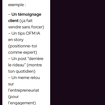
exemple :
–
Un témoignage
client
(ça fait
vendre sans forcer)
– Un tips OFM IA
en story
(positionne-toi
comme expert)
– Un post “derrière
le rideau” (montre
ton quotidien)
– Un meme relou
sur
l’entrepreneuriat
(pour
l’engagement)