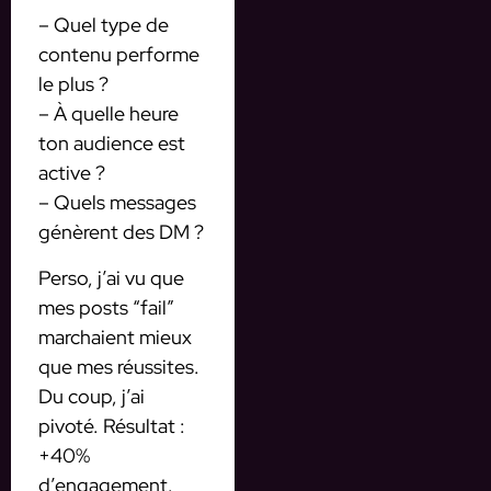
– Quel type de
contenu performe
le plus ?
– À quelle heure
ton audience est
active ?
– Quels messages
génèrent des DM ?
Perso, j’ai vu que
mes posts “fail”
marchaient mieux
que mes réussites.
Du coup, j’ai
pivoté. Résultat :
+40%
d’engagement.