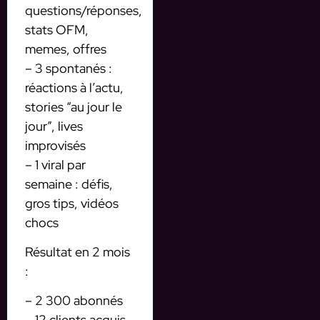
questions/réponses,
stats OFM,
memes, offres
– 3 spontanés :
réactions à l’actu,
stories “au jour le
jour”, lives
improvisés
– 1 viral par
semaine : défis,
gros tips, vidéos
chocs
Résultat en 2 mois
:
– 2 300 abonnés
– 12 clients acquis