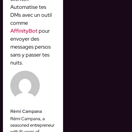
Automatise tes
DMs avec un outil
comme
AffinityBot
pour
envoyer des
messages persos
sans y passer tes
nuits.
Rémi Campana
Rémi Campana, a
seasoned entrepreneur
with 16 years of