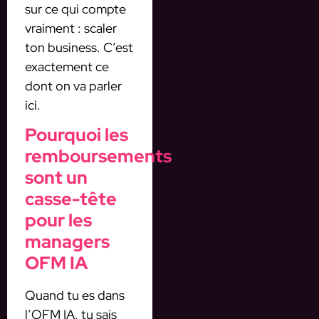
sur ce qui compte
vraiment : scaler
ton business. C’est
exactement ce
dont on va parler
ici.
Pourquoi les
remboursements
sont un
casse-tête
pour les
managers
OFM IA
Quand tu es dans
l’OFM IA, tu sais