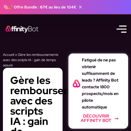
🎉 Offre Bundle :
67€
au lieu de 104€
Accueil
»
Gère les remboursements
Fatigué de ne pas
avec des scripts IA : gain de temps
assuré
obtenir
suffisamment de
Gère les
leads ? Affinity Bot
remboursements
contacte 1800
prospects/mois en
avec des
pilote
scripts
automatique
DÉCOUVRIR
IA : gain
AFFINITY BOT