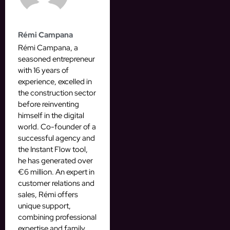
Rémi Campana
Rémi Campana, a
seasoned entrepreneur
with 16 years of
experience, excelled in
the construction sector
before reinventing
himself in the digital
world. Co-founder of a
successful agency and
the Instant Flow tool,
he has generated over
€6 million. An expert in
customer relations and
sales, Rémi offers
unique support,
combining professional
expertise and family