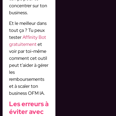
concentrer sur ton
business.
Et le meilleur dans
tout ça ? Tu peux
tester
Affinity Bot
gratuitement
et
voir par toi-même
comment cet outil
peut t’aider à gérer
les
remboursements
et à scaler ton
business OFM IA.
Les erreurs à
éviter avec