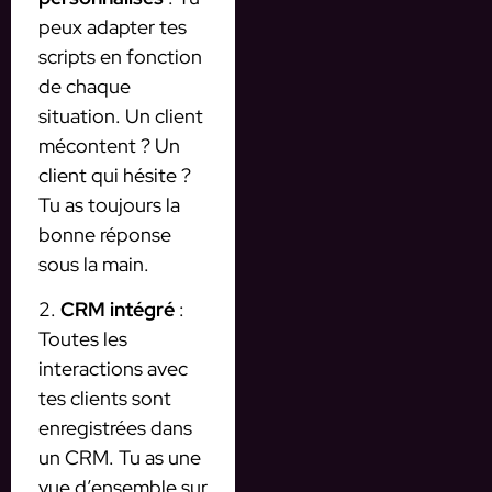
peux adapter tes
scripts en fonction
de chaque
situation. Un client
mécontent ? Un
client qui hésite ?
Tu as toujours la
bonne réponse
sous la main.
2.
CRM intégré
:
Toutes les
interactions avec
tes clients sont
enregistrées dans
un CRM. Tu as une
vue d’ensemble sur