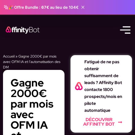
🎉 Offre Bundle :
67€
au lieu de 104€
Accueil
»
Gagne 2000€ par mois
Fatigué de ne pas
avec OFM IA et l’automatisation des
DM
obtenir
suffisamment de
Gagne
leads ? Affinity Bot
2000€
contacte 1800
prospects/mois en
par mois
pilote
avec
automatique
DÉCOUVRIR
OFM IA
AFFINITY BOT