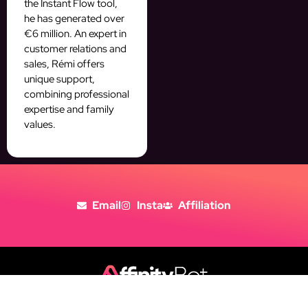
the Instant Flow tool,
he has generated over
€6 million. An expert in
customer relations and
sales, Rémi offers
unique support,
combining professional
expertise and family
values.
Email
Insta
Affiliation
Copyright © 2026
Tous Droits Réservés
Politique de Confidentialité
Mentions Légales
CGV