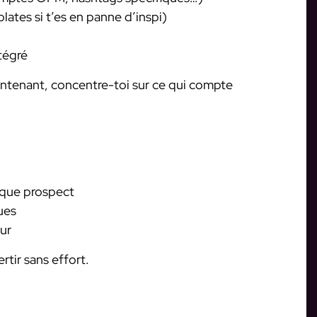
ates si t’es en panne d’inspi)
tégré
aintenant, concentre-toi sur ce qui compte
aque prospect
ues
ur
rtir sans effort.