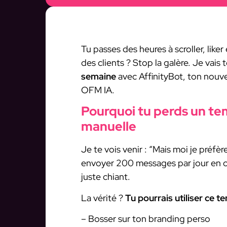
Tu passes des heures à scroller, lik
des clients ? Stop la galère. Je va
semaine
avec AffinityBot, ton nouv
OFM IA.
Pourquoi tu perds un t
manuelle
Je te vois venir : “Mais moi je préfè
envoyer 200 messages par jour en co
juste chiant.
La vérité ?
Tu pourrais utiliser ce 
– Bosser sur ton branding perso