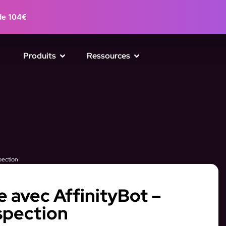
de 104€
Produits
Ressources
pection
 avec AffinityBot –
spection