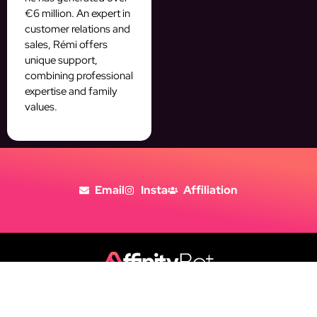
€6 million. An expert in
customer relations and
sales, Rémi offers
unique support,
combining professional
expertise and family
values.
Email
Insta
Affiliation
Copyright © 2026
Tous Droits Réservés
Politique de Confidentialité
Mentions Légales
CGV
Politique de cookies