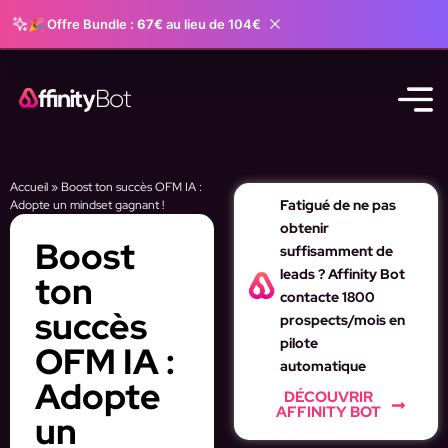
🎉 Offre Bundle :
67€
au lieu de 104€
Accueil
»
Boost ton succès OFM IA :
Fatigué de ne pas
Adopte un mindset gagnant !
obtenir
Boost
suffisamment de
leads ? Affinity Bot
ton
contacte 1800
succès
prospects/mois en
pilote
OFM IA :
automatique
Adopte
DÉCOUVRIR
AFFINITY BOT
un