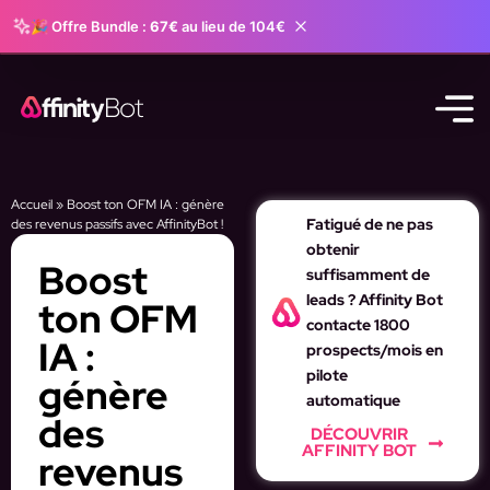
🎉 Offre Bundle :
67€
au lieu de 104€
Accueil
»
Boost ton OFM IA : génère
Fatigué de ne pas
des revenus passifs avec AffinityBot !
obtenir
Boost
suffisamment de
leads ? Affinity Bot
ton OFM
contacte 1800
IA :
prospects/mois en
pilote
génère
automatique
des
DÉCOUVRIR
AFFINITY BOT
revenus