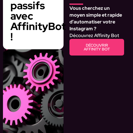
passifs
Vous cherchez un
avec
moyen simple et rapide
d’automatiser votre
AffinityBot
Instagram ?
!
Découvrez Affinity Bot
DÉCOUVRIR
AFFINITY BOT