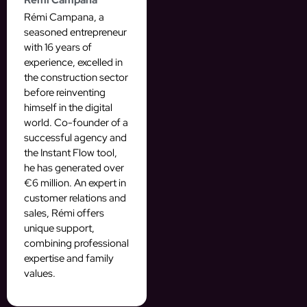
Rémi Campana
Rémi Campana, a
seasoned entrepreneur
with 16 years of
experience, excelled in
the construction sector
before reinventing
himself in the digital
world. Co-founder of a
successful agency and
the Instant Flow tool,
he has generated over
€6 million. An expert in
customer relations and
sales, Rémi offers
unique support,
combining professional
expertise and family
values.