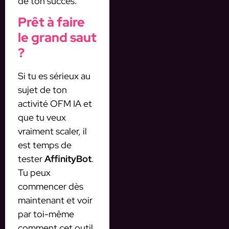
de ton succès.
Prêt à faire
le grand saut
?
Si tu es sérieux au
sujet de ton
activité OFM IA et
que tu veux
vraiment scaler, il
est temps de
tester
AffinityBot
.
Tu peux
commencer dès
maintenant et voir
par toi-même
comment cet outil