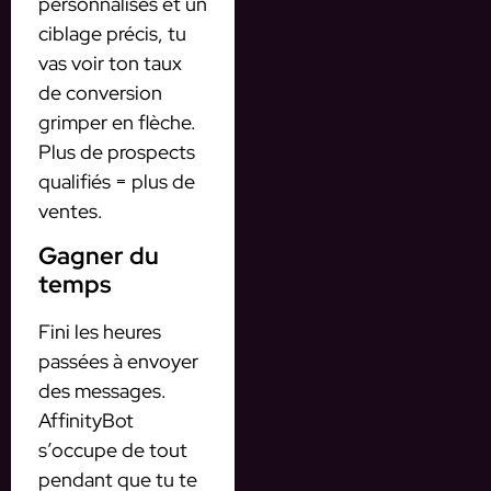
personnalisés et un
ciblage précis, tu
vas voir ton taux
de conversion
grimper en flèche.
Plus de prospects
qualifiés = plus de
ventes.
Gagner du
temps
Fini les heures
passées à envoyer
des messages.
AffinityBot
s’occupe de tout
pendant que tu te