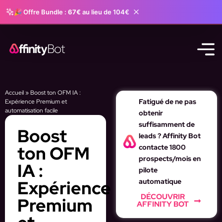
🎉 Offre Bundle :
67€
au lieu de 104€
Accueil
»
Boost ton OFM IA :
Fatigué de ne pas
Expérience Premium et
automatisation facile
obtenir
suffisamment de
Boost
leads ? Affinity Bot
ton OFM
contacte 1800
prospects/mois en
IA :
pilote
Expérience
automatique
DÉCOUVRIR
Premium
AFFINITY BOT