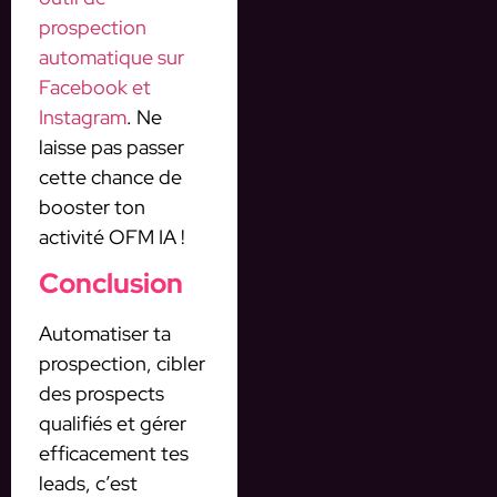
prospection
automatique sur
Facebook et
Instagram
. Ne
laisse pas passer
cette chance de
booster ton
activité OFM IA !
Conclusion
Automatiser ta
prospection, cibler
des prospects
qualifiés et gérer
efficacement tes
leads, c’est