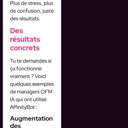
Plus de stress, plus
de confusion, juste
des résultats.
Des
résultats
concrets
Tu te demandes si
ça fonctionne
vraiment ? Voici
quelques exemples
de managers OFM
IA qui ont utilisé
AffinityBot :
Augmentation
des