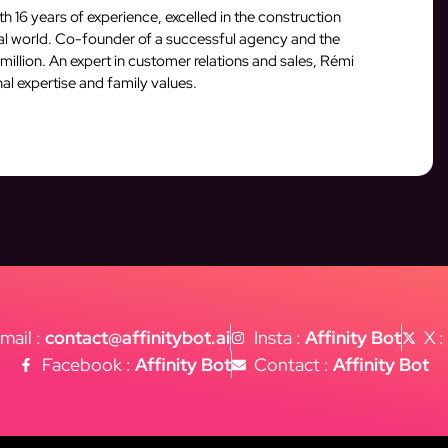
16 years of experience, excelled in the construction
ital world. Co-founder of a successful agency and the
million. An expert in customer relations and sales, Rémi
al expertise and family values.
mail :
contact@affinitybot.ai
Insta :
Affinity Bot
X 
Facebook :
Affinity Bot
Contact :
Affinity Bot