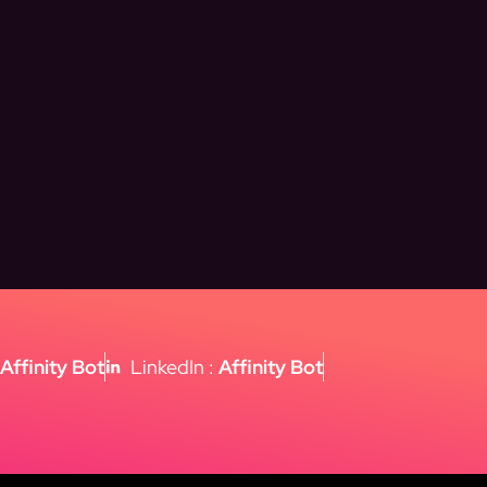
:
Affinity Bot
LinkedIn :
Affinity Bot