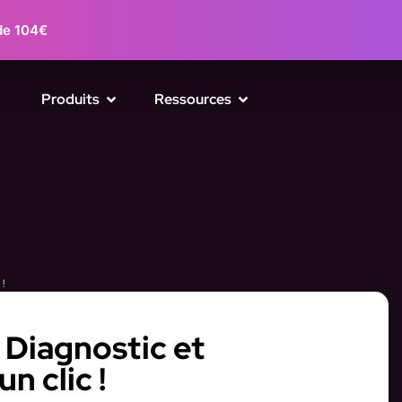
de 104€
Produits
Ressources
!
 Diagnostic et
n clic !