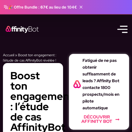
🎉 Offre Bundle :
67€
au lieu de 104€
Accueil
»
Boost ton engagement :
Fatigué de ne pas
l’étude de cas AffinityBot révélée !
obtenir
Boost
suffisamment de
leads ? Affinity Bot
ton
contacte 1800
engagement
prospects/mois en
pilote
: l’étude
automatique
de cas
DÉCOUVRIR
AFFINITY BOT
AffinityBot