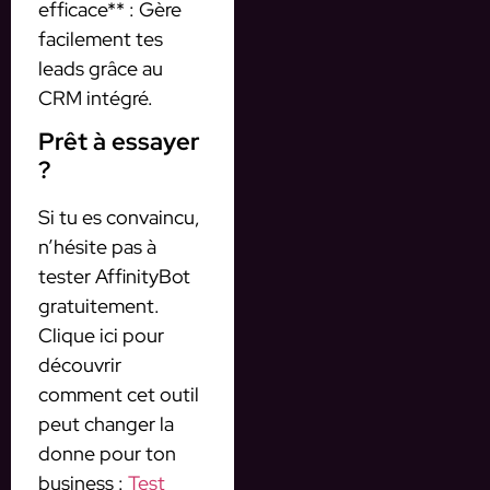
efficace** : Gère
facilement tes
leads grâce au
CRM intégré.
Prêt à essayer
?
Si tu es convaincu,
n’hésite pas à
tester AffinityBot
gratuitement.
Clique ici pour
découvrir
comment cet outil
peut changer la
donne pour ton
business :
Test