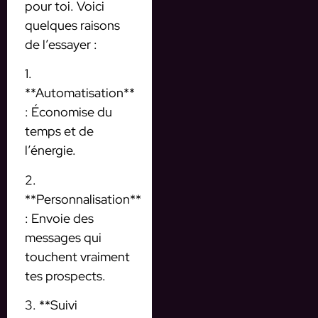
pour toi. Voici
quelques raisons
de l’essayer :
1.
**Automatisation**
: Économise du
temps et de
l’énergie.
2.
**Personnalisation**
: Envoie des
messages qui
touchent vraiment
tes prospects.
3. **Suivi