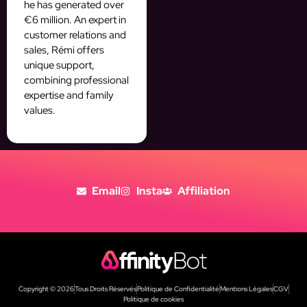
he has generated over
€6 million. An expert in
customer relations and
sales, Rémi offers
unique support,
combining professional
expertise and family
values.
Email
Insta
Affiliation
Copyright © 2026
Tous Droits Réservés
Politique de Confidentialité
Mentions Légales
CGV
Politique de cookies