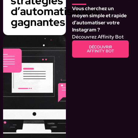
stratégies
d’automatisation
Vous cherchez un
moyen simple et rapide
gagnantes
d’automatiser votre
Instagram ?
Découvrez Affinity Bot
DÉCOUVRIR
AFFINITY BOT