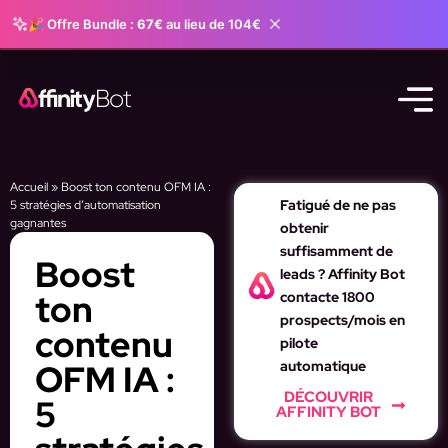
🎉 Offre Bundle :
67€
au lieu de 104€
Accueil
»
Boost ton contenu OFM IA :
Fatigué de ne pas
5 stratégies d’automatisation
gagnantes
obtenir
suffisamment de
Boost
leads ? Affinity Bot
ton
contacte 1800
prospects/mois en
contenu
pilote
OFM IA :
automatique
DÉCOUVRIR
5
AFFINITY BOT