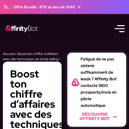
🎉 Offre Bundle :
67€
au lieu de 104€
Accueil
»
Boost ton chiffre d’affaires
Fatigué de ne pas
avec des techniques de social selling !
obtenir
Boost
suffisamment de
leads ? Affinity Bot
ton
contacte 1800
chiffre
prospects/mois en
pilote
d’affaires
automatique
avec des
DÉCOUVRIR
AFFINITY BOT
techniques