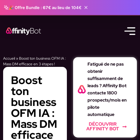
🎉 Offre Bundle :
67€
au lieu de 104€
Accueil
»
Boost ton business OFM IA :
Fatigué de ne pas
Mass DM efficace en 3 étapes !
obtenir
Boost
suffisamment de
leads ? Affinity Bot
ton
contacte 1800
business
prospects/mois en
pilote
OFM IA :
automatique
Mass DM
DÉCOUVRIR
AFFINITY BOT
efficace