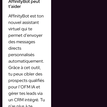
AffinityBot peut
t’aider
AffinityBot est ton
nouvel assistant
virtuel qui te
permet d’envoyer
des messages
directs
personnalisés
automatiquement.
Grâce à cet outil,
tu peux cibler des
prospects qualifiés
pour l’OFM IA et
gérer tes leads via
un CRM intégré. Tu
n’as plus à te