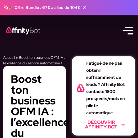
🎉 Offre Bundle :
67€
au lieu de 104€
Accueil
»
Boost ton business OFM IA :
Fatigué de ne pas
l’excellence du service automatisée !
obtenir
Boost
suffisamment de
leads ? Affinity Bot
ton
contacte 1800
business
prospects/mois en
pilote
OFM IA :
automatique
l’excellence
DÉCOUVRIR
AFFINITY BOT
du