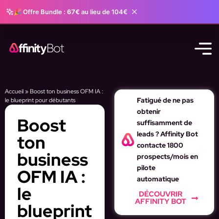
🎉 Offre Bundle :
67€
au lieu de 104€
Accueil
»
Boost ton business OFM IA :
Fatigué de ne pas
le blueprint pour débutants
obtenir
Boost
suffisamment de
leads ? Affinity Bot
ton
contacte 1800
business
prospects/mois en
pilote
OFM IA :
automatique
le
DÉCOUVRIR
AFFINITY BOT
blueprint