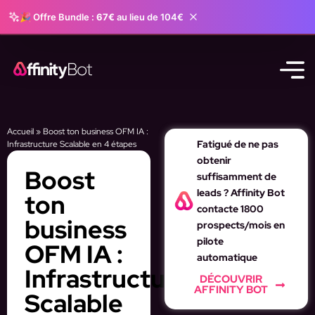
🎉 Offre Bundle :
67€
au lieu de 104€
Accueil
»
Boost ton business OFM IA :
Fatigué de ne pas
Infrastructure Scalable en 4 étapes
obtenir
Boost
suffisamment de
leads ? Affinity Bot
ton
contacte 1800
business
prospects/mois en
pilote
OFM IA :
automatique
Infrastructure
DÉCOUVRIR
AFFINITY BOT
Scalable