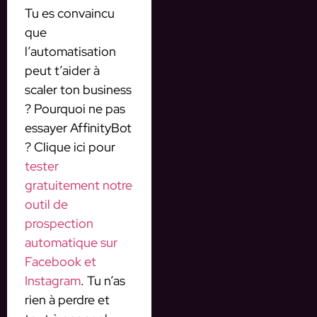
Tu es convaincu
que
l’automatisation
peut t’aider à
scaler ton business
? Pourquoi ne pas
essayer AffinityBot
? Clique ici pour
tester
gratuitement notre
outil de
prospection
automatique sur
Facebook et
Instagram
. Tu n’as
rien à perdre et