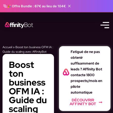
🎉 Offre Bundle :
67€
au lieu de 104€
Accueil
»
Boost ton business OFM IA :
Fatigué de ne pas
Guide du scaling avec AffinityBot
obtenir
Boost
suffisamment de
leads ? Affinity Bot
ton
contacte 1800
business
prospects/mois en
pilote
OFM IA :
automatique
Guide du
DÉCOUVRIR
AFFINITY BOT
scaling