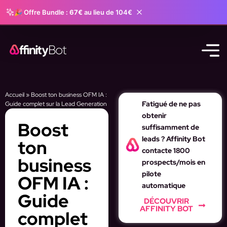
🎉 Offre Bundle :
67€
au lieu de 104€
Accueil
»
Boost ton business OFM IA :
Fatigué de ne pas
Guide complet sur la Lead Generation
obtenir
Boost
suffisamment de
leads ? Affinity Bot
ton
contacte 1800
business
prospects/mois en
pilote
OFM IA :
automatique
Guide
DÉCOUVRIR
AFFINITY BOT
complet