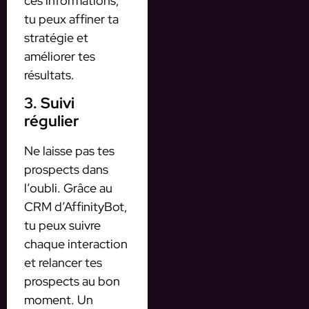
ces informations,
tu peux affiner ta
stratégie et
améliorer tes
résultats.
3. Suivi
régulier
Ne laisse pas tes
prospects dans
l’oubli. Grâce au
CRM d’AffinityBot,
tu peux suivre
chaque interaction
et relancer tes
prospects au bon
moment. Un