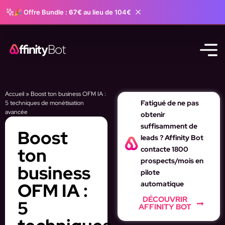
🎉 Offre Bundle :
67€
au lieu de 104€
Accueil
»
Boost ton business OFM IA :
Fatigué de ne pas
5 techniques de monétisation
avancée
obtenir
suffisamment de
Boost
leads ? Affinity Bot
ton
contacte 1800
prospects/mois en
business
pilote
OFM IA :
automatique
DÉCOUVRIR
5
AFFINITY BOT