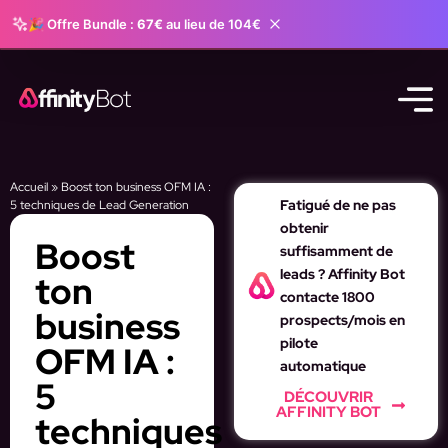
🎉 Offre Bundle :
67€
au lieu de 104€
Accueil
»
Boost ton business OFM IA :
Fatigué de ne pas
5 techniques de Lead Generation
obtenir
Boost
suffisamment de
leads ? Affinity Bot
ton
contacte 1800
business
prospects/mois en
pilote
OFM IA :
automatique
5
DÉCOUVRIR
AFFINITY BOT
techniques