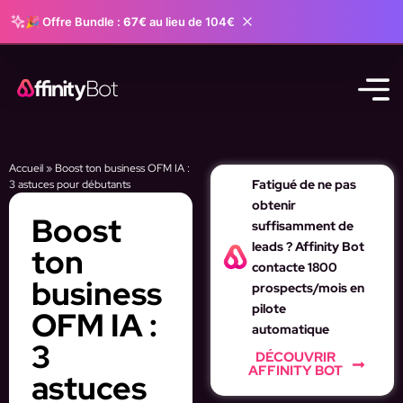
🎉 Offre Bundle :
67€
au lieu de 104€
Accueil
»
Boost ton business OFM IA :
Fatigué de ne pas
3 astuces pour débutants
obtenir
Boost
suffisamment de
leads ? Affinity Bot
ton
contacte 1800
business
prospects/mois en
pilote
OFM IA :
automatique
3
DÉCOUVRIR
AFFINITY BOT
astuces