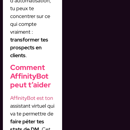
d’automatisation,
tu peux te
concentrer sur ce
qui compte
vraiment :
transformer tes
prospects en
clients
.
Comment
AffinityBot
peut t’aider
AffinityBot est ton
assistant virtuel qui
va te permettre de
faire péter tes
stats de DM
. Cet