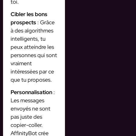
toi.
Cibler les bons
prospects
: Grâce
à des algorithmes
intelligents, tu
peux atteindre les
personnes qui sont
vraiment
intéressées par ce
que tu proposes.
Personnalisation
:
Les messages
envoyés ne sont
pas juste des
copier-coller.
AffinityBot crée