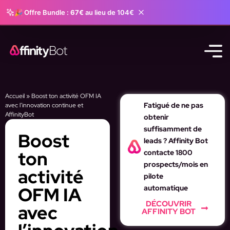
🎉 Offre Bundle :
67€
au lieu de 104€
Accueil
»
Boost ton activité OFM IA
Fatigué de ne pas
avec l’innovation continue et
AffinityBot
obtenir
suffisamment de
Boost
leads ? Affinity Bot
ton
contacte 1800
prospects/mois en
activité
pilote
OFM IA
automatique
DÉCOUVRIR
avec
AFFINITY BOT