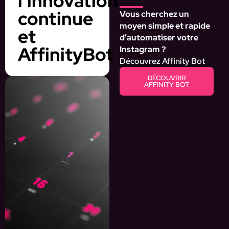
l’innovation
continue
Vous cherchez un
moyen simple et rapide
et
d’automatiser votre
AffinityBot
Instagram ?
Découvrez Affinity Bot
DÉCOUVRIR
AFFINITY BOT