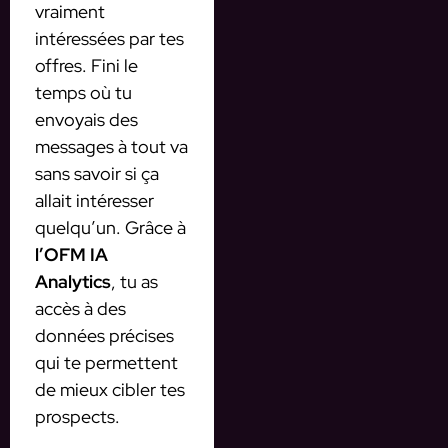
vraiment
intéressées par tes
offres. Fini le
temps où tu
envoyais des
messages à tout va
sans savoir si ça
allait intéresser
quelqu’un. Grâce à
l’OFM IA
Analytics
, tu as
accès à des
données précises
qui te permettent
de mieux cibler tes
prospects.