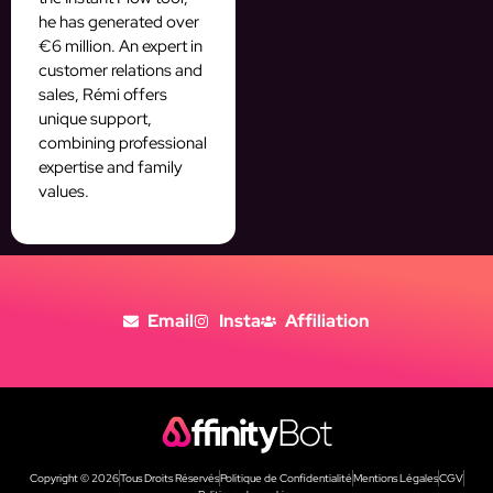
he has generated over
€6 million. An expert in
customer relations and
sales, Rémi offers
unique support,
combining professional
expertise and family
values.
Email
Insta
Affiliation
Copyright © 2026
Tous Droits Réservés
Politique de Confidentialité
Mentions Légales
CGV