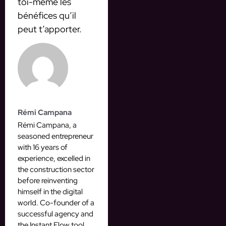
toi-même les
bénéfices qu’il
peut t’apporter.
Rémi Campana
Rémi Campana, a
seasoned entrepreneur
with 16 years of
experience, excelled in
the construction sector
before reinventing
himself in the digital
world. Co-founder of a
successful agency and
the Instant Flow tool,