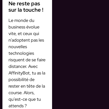
Ne reste pas
sur la touche !
Le monde du
business évolue
vite, et ceux qui
n’adoptent pas les
nouvelles
technologies
risquent de se faire
distancer. Avec
AffinityBot, tu as la
possibilité de
rester en tête de la
course. Alors,
qu’est-ce que tu
attends ?