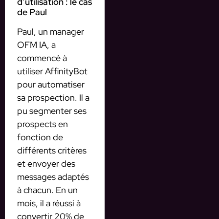
d’utilisation : le cas
de Paul
Paul, un manager
OFM IA, a
commencé à
utiliser AffinityBot
pour automatiser
sa prospection. Il a
pu segmenter ses
prospects en
fonction de
différents critères
et envoyer des
messages adaptés
à chacun. En un
mois, il a réussi à
convertir 20% de