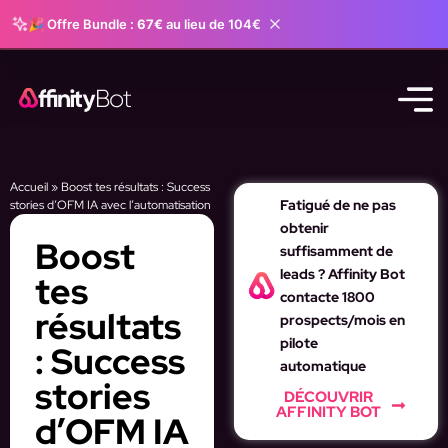
🎉 Offre Bundle :
67€
au lieu de 104€
Accueil
»
Boost tes résultats : Success
Fatigué de ne pas
stories d’OFM IA avec l’automatisation
obtenir
Boost
suffisamment de
leads ? Affinity Bot
tes
contacte 1800
résultats
prospects/mois en
pilote
: Success
automatique
stories
DÉCOUVRIR
AFFINITY BOT
d’OFM IA