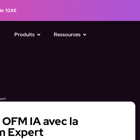
de 104€
Produits
Ressources
pert
s OFM IA avec la
m Expert