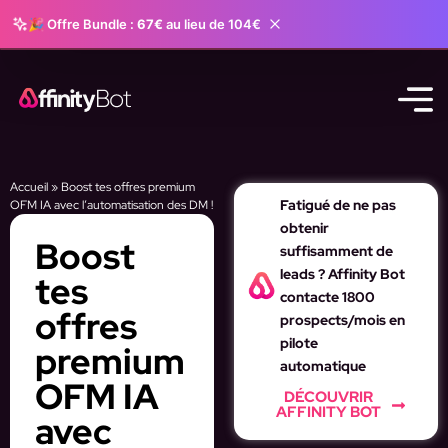
🎉 Offre Bundle :
67€
au lieu de 104€
Accueil
»
Boost tes offres premium
Fatigué de ne pas
OFM IA avec l’automatisation des DM !
obtenir
Boost
suffisamment de
leads ? Affinity Bot
tes
contacte 1800
offres
prospects/mois en
pilote
premium
automatique
OFM IA
DÉCOUVRIR
AFFINITY BOT
avec