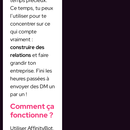
temps précieux.
Ce temps, tu peux
l’utiliser pour te
concentrer sur ce
qui compte
vraiment :
construire des
relations
et faire
grandir ton
entreprise. Fini les
heures passées à
envoyer des DM un
par un !
Comment ça
fonctionne ?
Utiliser AffinityBot,