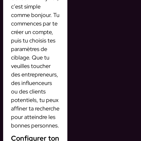
c’est simple
comme bonjour. Tu
commences par te
créer un compte,
puis tu choisis tes
paramètres de
ciblage. Que tu
veuilles toucher
des entrepreneurs,
des influenceurs
ou des clients
potentiels, tu peux
affiner ta recherche
pour atteindre les
bonnes personnes.
Configurer ton