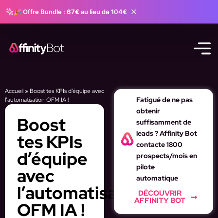
🎉 Offre Bundle :
67€
au lieu de 104€
Accueil
»
Boost tes KPIs d’équipe avec
Fatigué de ne pas
l’automatisation OFM IA !
obtenir
Boost
suffisamment de
leads ? Affinity Bot
tes KPIs
contacte 1800
d’équipe
prospects/mois en
pilote
avec
automatique
l’automatisation
DÉCOUVRIR
AFFINITY BOT
OFM IA !