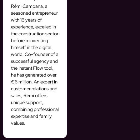
Rémi Campana, a
seasoned entrepreneur
with 16 years of
experience, excelled in
the construction sector
before reinventing
himself in the digital
world. Co-founder of a
successful agency and
the Instant Flow tool,
he has generated over
€6 million. An expert in
customer relations and
sales, Rémi offers
unique support,
combining professional
expertise and family
values.