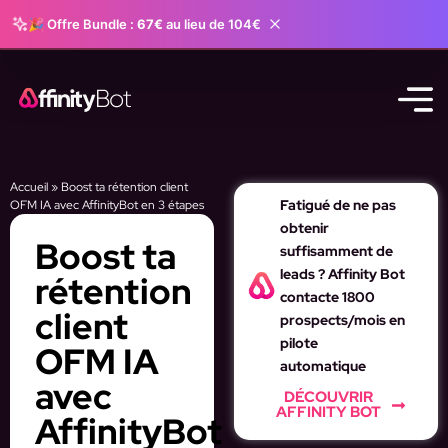
🎉 Offre Bundle :
67€
au lieu de 104€
Accueil
»
Boost ta rétention client
Fatigué de ne pas
OFM IA avec AffinityBot en 3 étapes
obtenir
Boost ta
suffisamment de
leads ? Affinity Bot
rétention
contacte 1800
client
prospects/mois en
pilote
OFM IA
automatique
avec
DÉCOUVRIR
AFFINITY BOT
AffinityBot