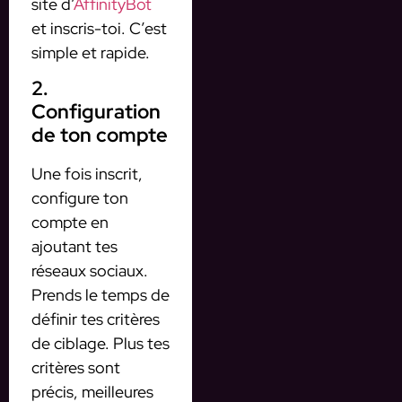
site d’
AffinityBot
et inscris-toi. C’est
simple et rapide.
2.
Configuration
de ton compte
Une fois inscrit,
configure ton
compte en
ajoutant tes
réseaux sociaux.
Prends le temps de
définir tes critères
de ciblage. Plus tes
critères sont
précis, meilleures