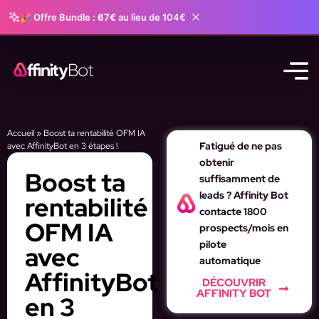
🎉 Offre Bundle :
67€
au lieu de 104€
Accueil
»
Boost ta rentabilité OFM IA
Fatigué de ne pas
avec AffinityBot en 3 étapes !
obtenir
Boost ta
suffisamment de
leads ? Affinity Bot
rentabilité
contacte 1800
OFM IA
prospects/mois en
pilote
avec
automatique
AffinityBot
DÉCOUVRIR
AFFINITY BOT
en 3