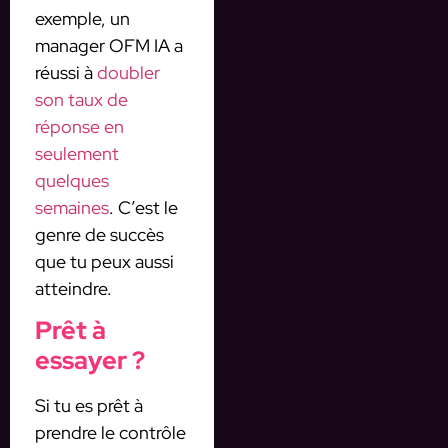
exemple, un
manager OFM IA a
réussi à
doubler
son taux de
réponse en
seulement
quelques
semaines
. C’est le
genre de succès
que tu peux aussi
atteindre.
Prêt à
essayer ?
Si tu es prêt à
prendre le contrôle