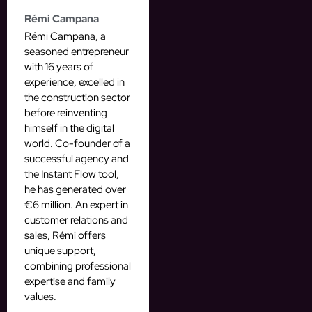
Rémi Campana
Rémi Campana, a
seasoned entrepreneur
with 16 years of
experience, excelled in
the construction sector
before reinventing
himself in the digital
world. Co-founder of a
successful agency and
the Instant Flow tool,
he has generated over
€6 million. An expert in
customer relations and
sales, Rémi offers
unique support,
combining professional
expertise and family
values.