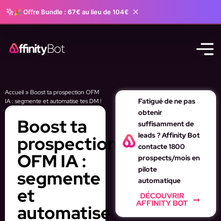
🎉 Offre Bundle :
67€
au lieu de 104€
Accueil
»
Boost ta prospection OFM
Fatigué de ne pas
IA : segmente et automatise tes DM !
obtenir
Boost ta
suffisamment de
leads ? Affinity Bot
prospection
contacte 1800
OFM IA :
prospects/mois en
pilote
segmente
automatique
et
DÉCOUVRIR
AFFINITY BOT
automatise