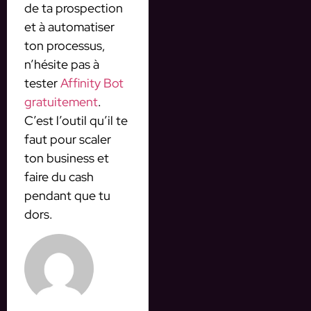
de ta prospection
et à automatiser
ton processus,
n’hésite pas à
tester
Affinity Bot
gratuitement
.
C’est l’outil qu’il te
faut pour scaler
ton business et
faire du cash
pendant que tu
dors.