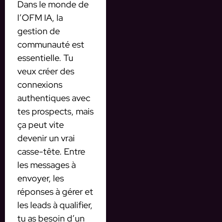
Dans le monde de
l’OFM IA, la
gestion de
communauté est
essentielle. Tu
veux créer des
connexions
authentiques avec
tes prospects, mais
ça peut vite
devenir un vrai
casse-tête. Entre
les messages à
envoyer, les
réponses à gérer et
les leads à qualifier,
tu as besoin d’un