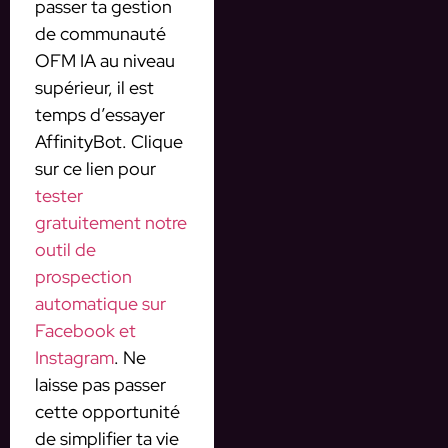
passer ta gestion
de communauté
OFM IA au niveau
supérieur, il est
temps d’essayer
AffinityBot. Clique
sur ce lien pour
tester
gratuitement notre
outil de
prospection
automatique sur
Facebook et
Instagram
. Ne
laisse pas passer
cette opportunité
de simplifier ta vie