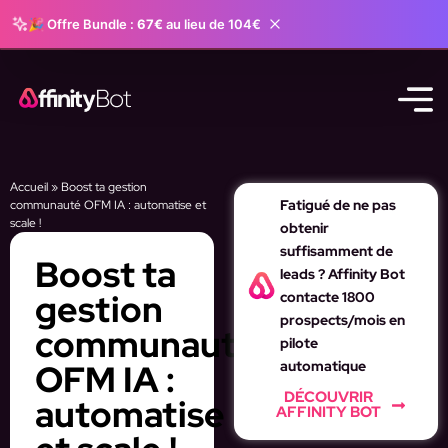
🎉 Offre Bundle :
67€
au lieu de 104€
Accueil
»
Boost ta gestion
Fatigué de ne pas
communauté OFM IA : automatise et
scale !
obtenir
suffisamment de
Boost ta
leads ? Affinity Bot
gestion
contacte 1800
prospects/mois en
communauté
pilote
OFM IA :
automatique
DÉCOUVRIR
automatise
AFFINITY BOT