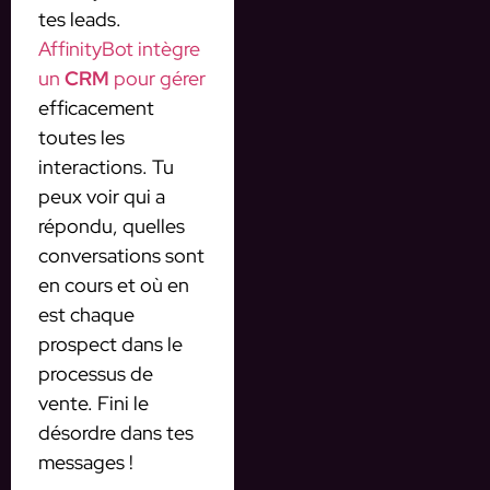
tes leads.
AffinityBot intègre
un
CRM
pour gérer
efficacement
toutes les
interactions. Tu
peux voir qui a
répondu, quelles
conversations sont
en cours et où en
est chaque
prospect dans le
processus de
vente. Fini le
désordre dans tes
messages !