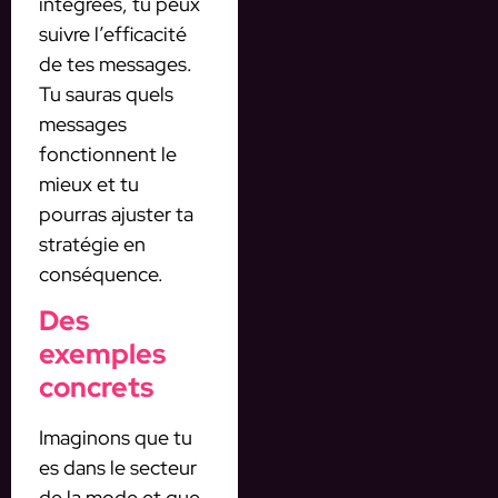
intégrées, tu peux
suivre l’efficacité
de tes messages.
Tu sauras quels
messages
fonctionnent le
mieux et tu
pourras ajuster ta
stratégie en
conséquence.
Des
exemples
concrets
Imaginons que tu
es dans le secteur
de la mode et que