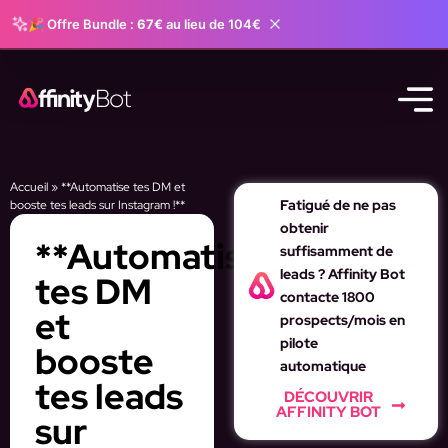
🎉 Offre Bundle :
67€
au lieu de 104€
Accueil
»
**Automatise tes DM et
Fatigué de ne pas
booste tes leads sur Instagram !**
obtenir
**Automatise
suffisamment de
leads ? Affinity Bot
tes DM
contacte 1800
et
prospects/mois en
pilote
booste
automatique
tes leads
DÉCOUVRIR
AFFINITY BOT
sur